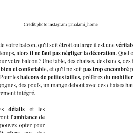
Crédit photo instagram @malami_home
de votre balcon, qu’il soit étroit ou large il est une 
véritab
temps, alors 
il ne faut pas négliger la décoration
. Quel e
our votre balcon ? Une table, des chaises, des bancs, de
 
bien et confortabl
e, et qu’il ne soit 
pas trop encombré
 
 Pour les
 balcons de petites tailles
, préférez 
du mobilie
ognes, des poufs, un mange debout avec des chaises hau
gement intégré.
es 
détails
 et les 
ront 
l’ambiance de 
 pouvez opter pour 
ôt vives
 que des 