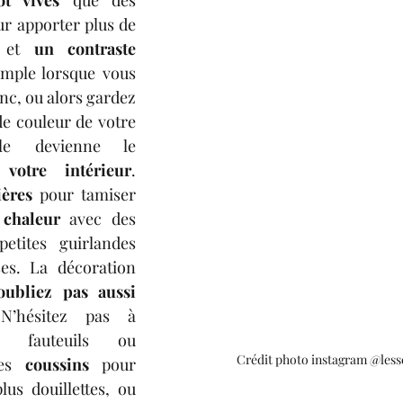
couleurs foncées pour apporter plus de 
 et 
un contraste 
emple lorsque vous 
nc, ou alors gardez 
 couleur de votre 
pièce afin qu’elle devienne le 
votre intérieur
. 
ières 
pour tamiser 
 chaleur
 avec des 
etites guirlandes 
es. La décoration 
oubliez pas aussi 
N’hésitez pas à 
s fauteuils ou 
Crédit photo instagram @less
es 
coussins
 pour 
lus douillettes, ou 