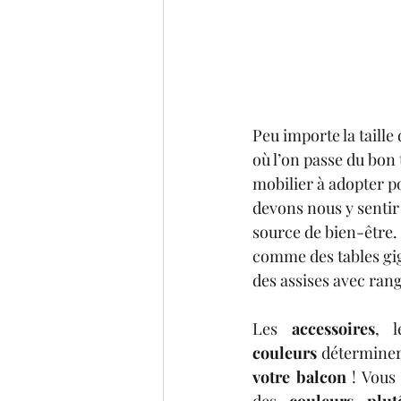
Peu importe la taille 
où l’on passe du bon 
mobilier à adopter p
devons nous y sentir
source de bien-être.
comme des tables gig
des assises avec ran
Les
 accessoires
, l
couleurs
 détermine
votre balcon
 ! Vous
des 
couleurs plut