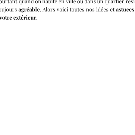
urtant quand on habite en ville ou dans un quartier rési
toujours 
agréable
. Alors voici toutes nos idées et
 astuces
 votre extérieur
.