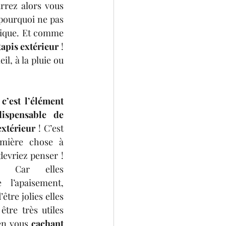
rrez alors vous 
couvrir pour vous réchauffer. Amusez-vous également avec votre vaisselle, pourquoi ne pas 
udique. Et comme 
tapis extérieur 
! 
il, à la pluie ou 
 c’est l’élément 
dispensable de 
extérieur 
! C’est 
mière chose à 
devriez penser ! 
 Car elles 
 l’apaisement, 
être jolies elles 
tre très utiles 
en vous 
cachant 