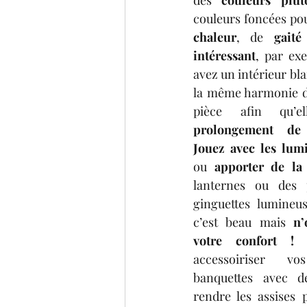
chaleur
, de 
gaité
intéressant
, par ex
avez un intérieur bla
la même harmonie de
prolongement de 
Jouez avec les lum
ou 
apporter de la
lanternes ou des p
ginguettes lumineus
c’est beau mais 
n’
votre confort !
 
accessoiriser vo
banquettes avec d
rendre les assises p