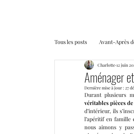
Tous les posts
Avant-Après d
Plantes & co
Charlotte
Styles déc
12 juin 2
Aménager et d
Dernière mise à jour :
27 d
Durant plusieurs m
véritables pièces de 
d’intérieur, ils s’i
l’apéritif en famill
nous aimons y pas