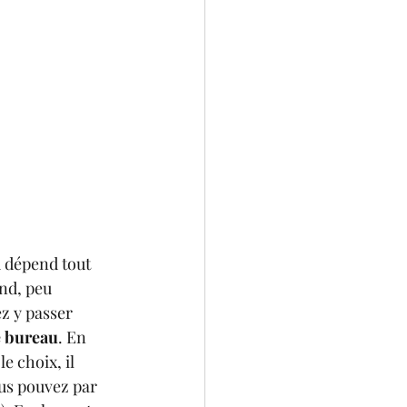
u dépend tout 
nd, peu 
ez y passer 
e bureau
. En 
e choix, il 
ous pouvez par 