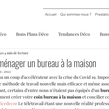
Accueil
Qui sommes-nous ?
Prestati
éco
Bons Plans Déco
Tendances Déco
Bons
o
020
4 min de lecture
Déco & Voyages
ménager un bureau à la maison
éc. 2022
nu un coup d’accélérateur avec la crise du Covid 19. Impo
une méthode de travail nouvelle mais efficace et même ass
nt, certains d’entre nous n’étaient pas équipés d’un 
bure
mment créer votre 
coin bureau à la maison
 et concilier c
icedecor
 Le télétravail étant une nouvelle réalité profes