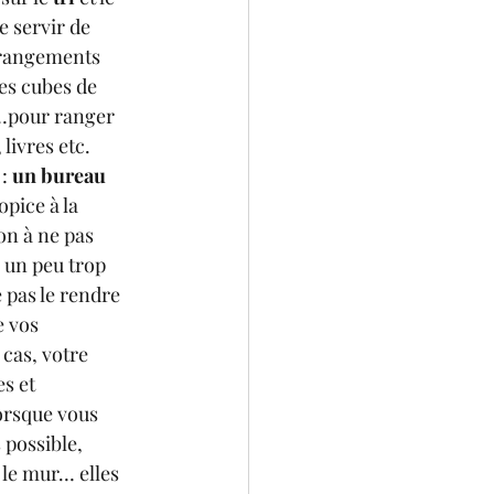
 se servir de 
 rangements 
des cubes de 
…pour ranger 
livres etc. 
: 
un bureau 
pice à la 
on à ne pas 
r un peu trop 
 pas le rendre 
e vos 
cas, votre 
s et 
lorsque vous 
 possible, 
 le mur… elles 