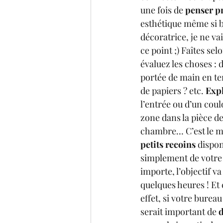
une fois de 
penser pr
esthétique même si b
décoratrice, je ne va
ce point ;) Faîtes sel
évaluez les choses : d
portée de main en t
de papiers ? etc. 
Expl
l’entrée ou d’un coulo
zone dans la pièce de
chambre… C’est le 
petits recoins
 dispo
simplement de votre 
importe, l’objectif va
quelques heures ! Et 
effet, si votre burea
serait important de 
d