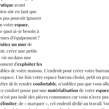
atique 
avant 
ien sûr en tant que 
is pas pouvoir ignorer 
on votre 
espace
, 
e quoi ai-je besoin à 
ermes d’équipement ? 
oitez un mur 
de 
ir, créer une petite 
 vie ou dans une 
moment d’
exploiter les 
nibles de votre maison. L’endroit pour créer votre burea
espace. Une fois votre espace bureau choisi, petit ou gra
 être de le rendre 
confortable
, n’oubliez pas que vous all
ce confort passe par une 
matérialisation
 de votre 
espac
u n’est pas isolé des pièces communes car vous n’avez pas l
élimiter
, de « marquer », cet endroit dédié au travail. V