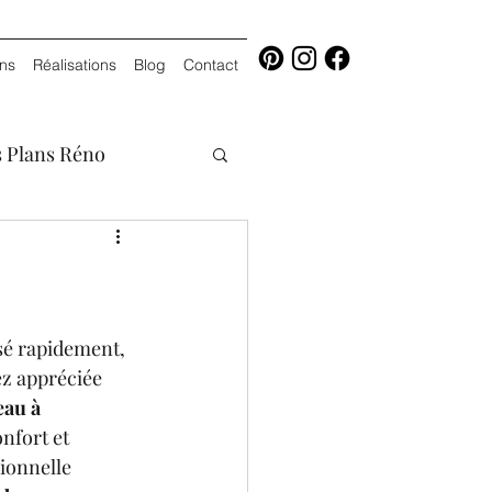
ons
Réalisations
Blog
Contact
 Plans Réno
sé rapidement, 
ez appréciée 
au à 
onfort et 
sionnelle 