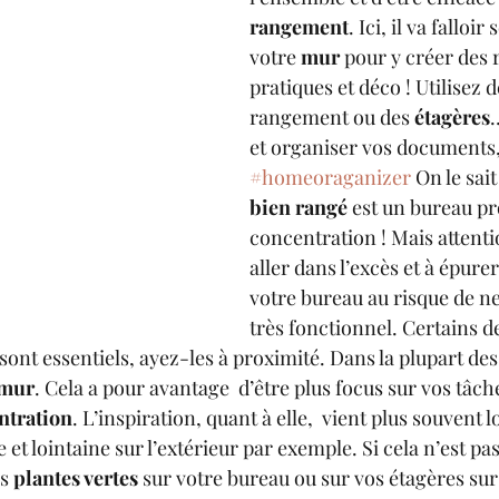
rangement
. Ici, il va falloir
votre 
mur 
pour y créer des
pratiques et déco ! Utilisez 
rangement ou des 
étagères
et organiser vos documents, 
#homeoraganizer
 On le sait 
bien rangé
 est un bureau pro
concentration ! Mais attenti
aller dans l’excès et à épure
votre bureau au risque de ne
très fonctionnel. Certains d
ont essentiels, ayez-les à proximité. Dans la plupart des 
 mur
. Cela a pour avantage  d’être plus focus sur vos tâche
ntration
. L’inspiration, quant à elle,  vient plus souvent 
et lointaine sur l’extérieur par exemple. Si cela n’est pas
s 
plantes vertes
 sur votre bureau ou sur vos étagères sur