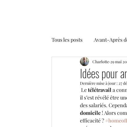
Tous les posts
Avant-Après d
Plantes & co
Charlotte
Styles déc
29 mai 2
Idées pour a
Dernière mise à jour :
27 d
 Le 
télétravail
 a con
il s’est révélé être 
des salariés. Cependa
domicile 
! Alors co
efficacité ? 
#homeoff