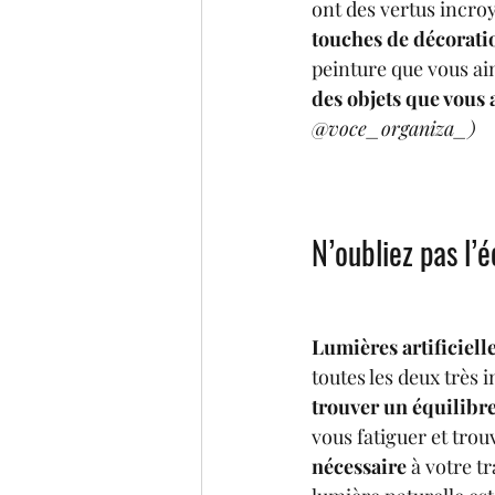
ont des vertus incroy
touches de décorati
peinture que vous ai
des objets que vous 
@voce_organiza_)
N’oubliez pas l’é
Lumières artificielle
toutes les deux très i
trouver un équilibr
vous fatiguer et trouv
nécessaire
 à votre t