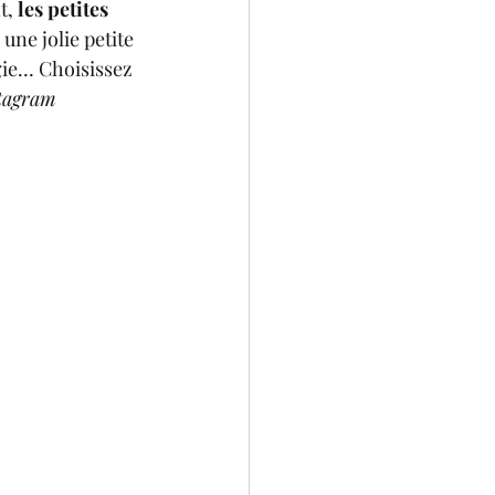
t, 
les petites 
une jolie petite 
gie… Choisissez 
stagram 