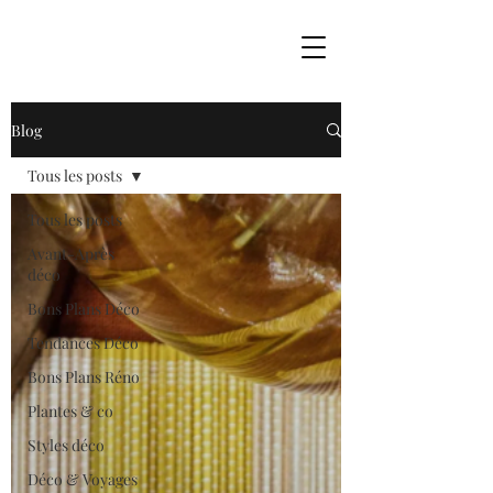
Blog
Tous les posts
Tous les posts
Avant-Après
déco
Bons Plans Déco
Tendances Déco
Bons Plans Réno
Plantes & co
Styles déco
Déco & Voyages