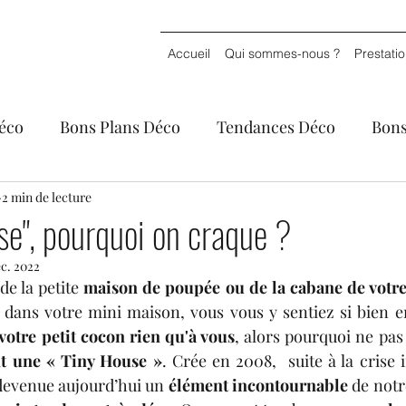
Accueil
Qui sommes-nous ?
Prestati
éco
Bons Plans Déco
Tendances Déco
Bons
o
2 min de lecture
Déco & Voyages
se", pourquoi on craque ?
éc. 2022
e la petite 
maison de poupée ou de la cabane de votre
dans votre mini maison, vous vous y sentiez si bien en
votre petit cocon rien qu'à vous
, alors pourquoi ne pas 
nt une « Tiny House »
. Crée en 2008,  suite à la crise 
 devenue aujourd’hui un
 élément incontournable 
de notr