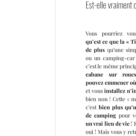
Est-elle vraiment 
qu’est ce que la « T
de plus 
qu’une simp
ou un camping-car ?
c’est le même princi
cabane sur roue
pouvez emmener où 
et vous 
installez n’
bien non ! Cette « m
c’est 
bien plus qu’u
de camping
un vrai lieu de vie
 ! 
oui ! Mais vous y ret