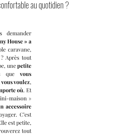
confortable au quotidien ?
Vous pourriez vous demander 
iny House » a 
le caravane, 
 Après tout 
pe, une 
petite 
s
 que 
vous 
vous voulez
, 
importe où
. Et 
ini-maison » 
n accessoire 
 pour voyager. C’est 
Elle est petite, 
rouverez tout 