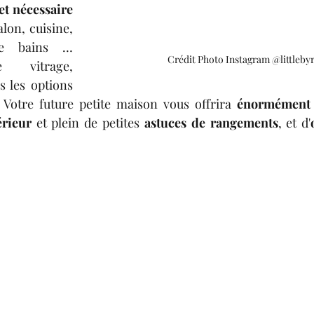
confort moderne et nécessaire 
lon, cuisine, 
de bains … 
Crédit Photo Instagram @littleby
e vitrage, 
s les options 
 Votre future petite maison vous offrira 
énormément d
rieur
 et plein de petites 
astuces de rangements
, et d'