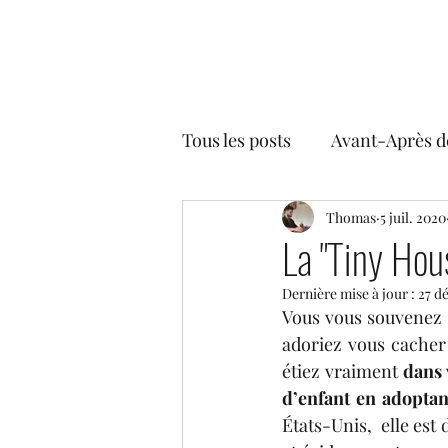
Tous les posts
Avant-Après d
Plantes & co
Thomas
Styles déc
5 juil. 2020
La "Tiny Hou
Dernière mise à jour :
27 d
Vous vous souvenez d
adoriez vous cacher 
étiez vraiment
 dans 
d’enfant en adopta
États-Unis,  elle est