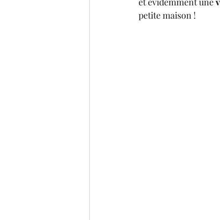
et évidemment une 
v
petite maison !