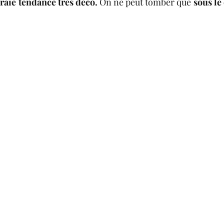
raie tendance très déco.
 On ne peut tomber que 
sous le