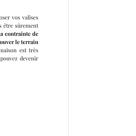
 de poser vos valises 
s être sûrement 
la contrainte de 
ouver le terrain 
cette maison est très 
s pouvez devenir