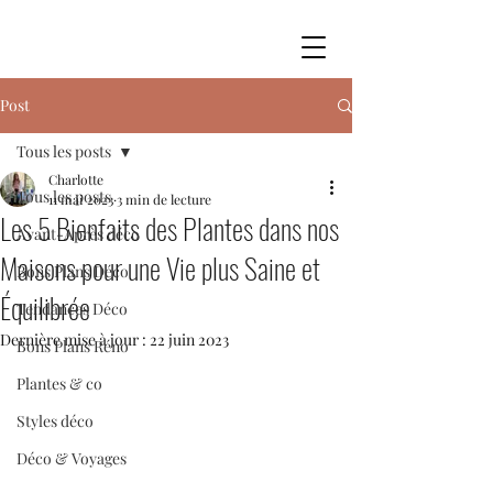
Post
Tous les posts
Charlotte
Tous les posts
11 mai 2023
3 min de lecture
Les 5 Bienfaits des Plantes dans nos
Avant-Après déco
Maisons pour une Vie plus Saine et
Bons Plans Déco
Équilibrée
Tendances Déco
Dernière mise à jour :
22 juin 2023
Bons Plans Réno
Plantes & co
Styles déco
Déco & Voyages