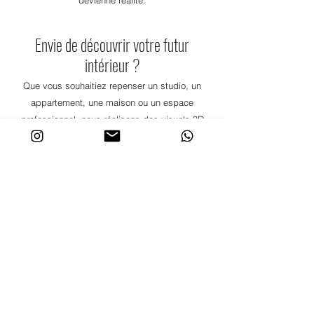
devienne réalité.
Envie de découvrir votre futur
intérieur ?
Que vous souhaitiez repenser un studio, un
appartement, une maison ou un espace
professionnel, nous réalisons des visuels 3D
entièrement personnalisés pour donner vie à
votre projet.
TRAVAILLONS
ENSEMBLE
Parler de votre projet déco ? Embellir et
optimiser votre intérieur ? Gagner des
mètres carrés ? Agencer votre